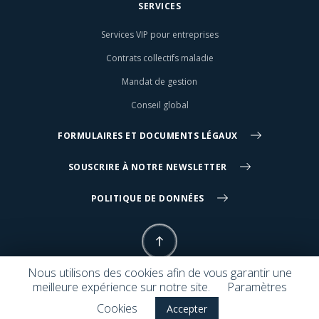
SERVICES
Services VIP pour entreprises
Contrats collectifs maladie
Mandat de gestion
Conseil global
FORMULAIRES ET DOCUMENTS LÉGAUX
SOUSCRIRE À NOTRE NEWSLETTER
POLITIQUE DE DONNÉES
Nous utilisons des cookies afin de vous garantir une
meilleure expérience sur notre site.
Paramètres
© 2026 Symphony Group. Tous droits réservés. Design :
The Computer
Cookies
Accepter
Firm