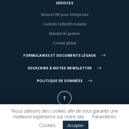
SERVICES
Services VIP pour entreprises
Contrats collectifs maladie
Mandat de gestion
Conseil global
FORMULAIRES ET DOCUMENTS LÉGAUX
SOUSCRIRE À NOTRE NEWSLETTER
POLITIQUE DE DONNÉES
Nous utilisons des cookies afin de vous garantir une
meilleure expérience sur notre site.
Paramètres
© 2026 Symphony Group. Tous droits réservés. Design :
The Computer
Cookies
Accepter
Firm