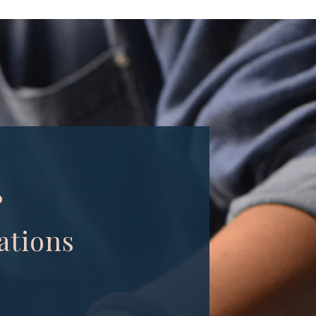
?
ations