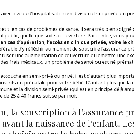
avec niveau d’hospitalisation en division demi-privée ou pr
petit, en cas de problèmes de santé, il sera très bien soign
l public, quelle que soit sa couverture. Par contre, vous po
en cas d’opération, l’accès en clinique privée, voire le 
référable d’y réfléchir au moment de souscrire l’assurance pré
refuser une augmentation de couverture ou émettre une excl
 eu des frais médicaux, un problème de santé ou est né préma
 accouche en semi-privé ou privé,
il est d’autant plus import
ouscrits en prénatale pour votre bébé
. D’autant plus que la d
mune et la division semi-privée (qui est en principe déjà am
 de 25 à 40 francs suisse par mois.
u, la souscription à l’assurance p
e avant la naissance de l’enfant. L