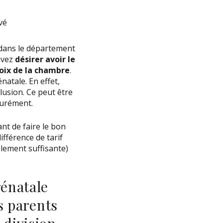
ivé
é dans le département
uvez
désirer avoir le
choix de la chambre
.
natale. En effet,
usion. Ce peut être
turément.
ant de faire le bon
ifférence de tarif
plement suffisante)
rénatale
es parents