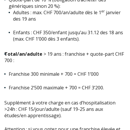
génériques sinon 20 %):
er
Adultes : max. CHF 700/an/adulte dès le 1
janvier
des 19 ans
Enfants : CHF 350/enfant jusqu’au 31.12 des 18 ans
(max. CHF 1’000 dès 3 enfants).
T
otal/an/adulte
> 19 ans :
franchise + quote-part CHF
700 :
Franchise 300 minimale + 700 = CHF 1’000
Franchise 2’500 maximale + 700 = CHF 3’200.
Supplément à votre charge en cas d’hospitalisation
>24h :
CHF 15/jour/adulte
(sauf 19-25 ans aux
études/en apprentissage)
.
Attention : s
i vous optez pour une franchise élevée et